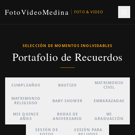
FotoVideoMedina
FOTO & VIDEO
SELECCIÓN DE MOMENTOS INOLVIDABLES
Portafolio de Recuerdos
MATRIMONIO
CUMPLEAÑOS
BAUTIZO
CIVIL
MATRIMONIO
BABY SHOWER
EMBARAZADAS
RELIGIOSO
MIS QUINCE
BODAS DE
MI
AÑOS
ANIVERSARIO
GRADUACIÓN
SESIÓN DE
SESIÓN PARA
FOTOS
PELUDOS